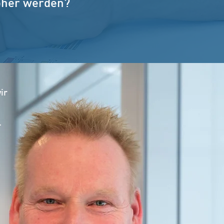
höher werden?
ir
.