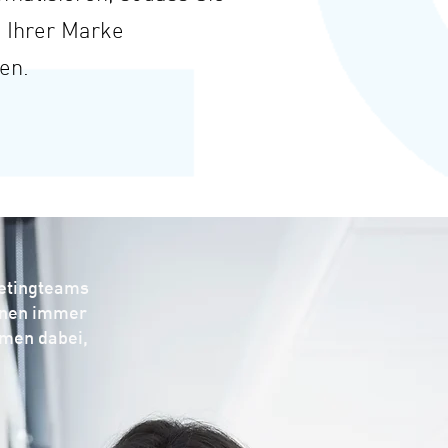
u Ihrer Marke
en.
ketingteams
onen immer
men dabei,