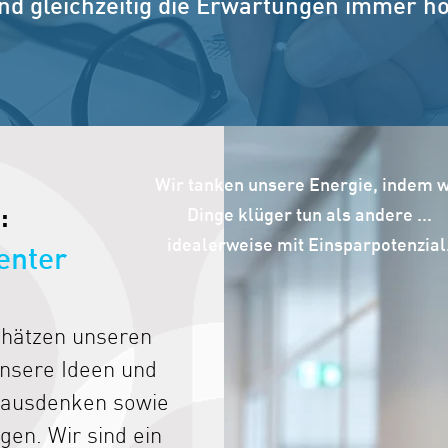
und gleichzeitig die Erwartungen immer 
Wir tanken unsere Energie, indem w
:
Dinge klüger tun als andere ...
idealerweise mit Einsparpotenzial
genter
chätzen unseren
nsere Ideen und
rausdenken sowie
en. Wir sind ein