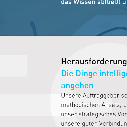
das Wissen abfließt 
Herausforderung
Die Dinge intelli
angehen
Unsere Auftraggeber s
methodischen Ansatz, u
unser strategisches Vo
unsere guten Verbindung