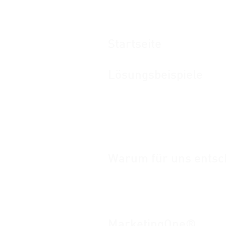
Startseite
Lösungsbeispiele
Markenführung und lokales Market
Kampagnen- und Projektmanagem
Workflow-Management
Medienpool: Digital
Asset Managem
Risiken und Compliance
Warum für uns
entsc
Die Dinge intelligenter angehen
Marke
ting-Compliance aktivieren
Team zusammenarbeit verbessere
MarketingOne
®