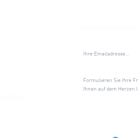
Kontakt aufnehm
Email
ing
ent
Ihre Nachricht
ent
heiden?
n