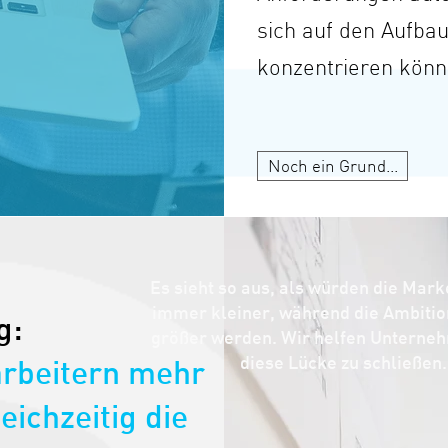
sich auf den Aufba
konzentrieren könn
Noch ein Grund...
Es sieht so aus, als würden die Mar
immer kleiner, während die Ambiti
g:
größer werden. Wir helfen Unterneh
diese Lücke zu schließen.
arbeitern mehr
eichzeitig die